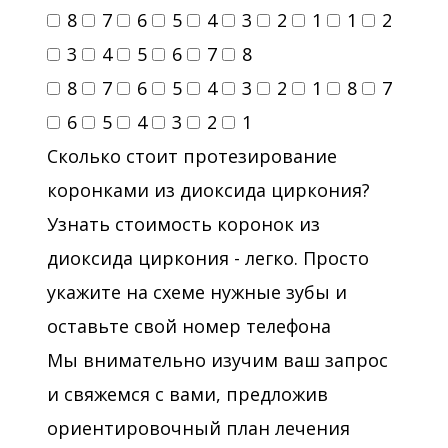
8
7
6
5
4
3
2
1
1
2
3
4
5
6
7
8
8
7
6
5
4
3
2
1
8
7
6
5
4
3
2
1
Сколько стоит протезирование
коронками из диоксида циркония?
Узнать стоимость коронок из
диоксида циркония - легко. Просто
укажите на схеме нужные зубы и
оставьте свой номер телефона
Мы внимательно изучим ваш запрос
и свяжемся с вами, предложив
ориентировочный план лечения