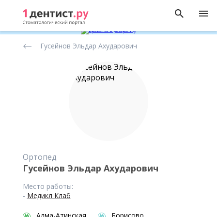
Рейтинг
Гусейнов Эльдар Ахударович
стоматологов
Ортопед
Гусейнов Эльдар Ахударович
Место работы:
-
Медикл Клаб
Алма-Атинская
Борисово