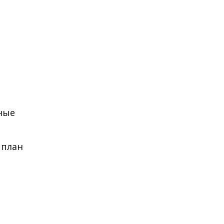
жные
 план