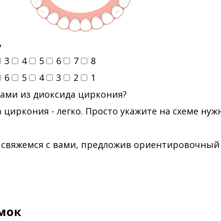
ь
3
4
5
6
7
8
6
5
4
3
2
1
ами из диоксида циркония?
 циркония - легко. Просто укажите на схеме ну
 свяжемся с вами, предложив ориентировочный
мок