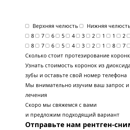
Верхняя челюсть
Нижняя челюст
8
7
6
5
4
3
2
1
1
2
8
7
6
5
4
3
2
1
8
7
Сколько стоит протезирование коронк
Узнать стоимость коронок из диоксида
зубы и оставьте свой номер телефона
Мы внимательно изучим ваш запрос и
лечения
Скоро мы свяжемся с вами
и предложим подходящий вариант
Отправьте нам рентген-сни