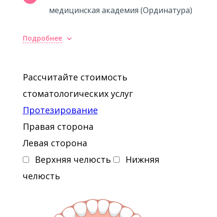
медицинская академия (Ординатура)
Подробнее
Повышение квалификации
2010 - Междисциплинарное
Рассчитайте стоимость
взаимодействие терапевта и
стоматологических услуг
ортопеда в комплексном лечении
Протезирование
пациента
Правая сторона
2011 - Сложная анатомия корневых
Левая сторона
каналов и эндодонтический доступ.
Верхняя челюсть
Нижняя
Пропущенные каналы, алгоритм
челюсть
обнаружения. Минимально
инвазивное препарирование
коронки. Анатомия апикальной