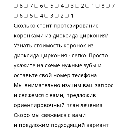
8
вертикальной конденсации
7
6
5
4
3
2
1
8
7
гуттаперчи. Восстановление
6
5
4
3
2
1
эндодонтически леченых зубов
Сколько стоит протезирование
коронками из диоксида циркония?
2012 - Восстановление
Узнать стоимость коронок из
анатомической формы передней и
диоксида циркония - легко. Просто
боковой группы зубов в эстетических
укажите на схеме нужные зубы и
реставрациях
оставьте свой номер телефона
2012 - Современные протоколы
Мы внимательно изучим ваш запрос
эндодонтического лечения. Ошибки и
и свяжемся с вами, предложив
осложнения эндодонтического
ориентировочный план лечения
лечения: профилактика и
Скоро мы свяжемся с вами
исправление
и предложим подходящий вариант