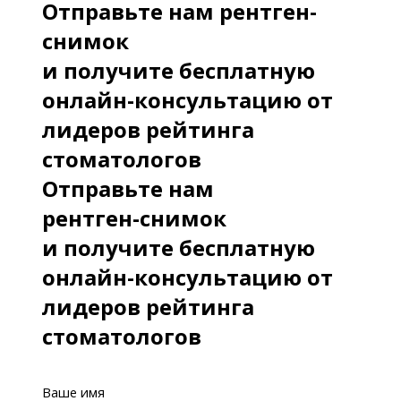
2014 - Стратегия и тактика
Отправьте нам рентген-
повторного эндодонтического
снимок
лечения в различных клинических
и получите бесплатную
ситуациях
онлайн-консультацию от
лидеров рейтинга
2015 - Восстановление контактных
стоматологов
поверхностей жевательных зубов:
Отправьте нам
контактный пункт, маргинальные
рентген-снимок
гребни, межзубные амбразуры
и получите бесплатную
2015 - Philips ZOOM! Современные
онлайн-консультацию от
системы отбеливания зубов. Новое в
лидеров рейтинга
отбеливании
стоматологов
2015 - Системы изоляции рабочего
поля: относительные и абсолютные.
Ваше имя