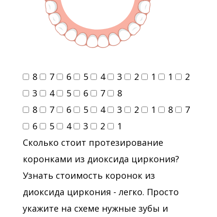
8
7
6
5
4
3
2
1
1
2
3
4
5
6
7
8
8
7
6
5
4
3
2
1
8
7
6
5
4
3
2
1
Сколько стоит протезирование
коронками из диоксида циркония?
Узнать стоимость коронок из
диоксида циркония - легко. Просто
укажите на схеме нужные зубы и