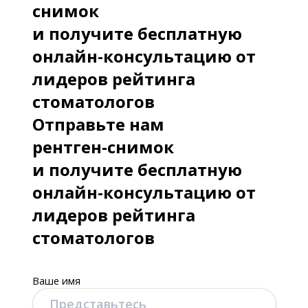
снимок
Восстановление зубов после
и получите бесплатную
эндодонтического лечения» Москва,
Квинтэссенция.
онлайн-консультацию от
лидеров рейтинга
2015 - «Методики обтурации системы
стоматологов
корневого канала. Тактика лечения
Отправьте нам
зубов с ятрогенными и патогенными
рентген-снимок
перфорациями» Москва,
и получите бесплатную
«Квинтэссенция».
онлайн-консультацию от
2015 - «Часто задаваемые вопросы
лидеров рейтинга
по эндодонтии. Эффективная
стоматологов
дезинфекция и лечение апикального
периодонтита. Алгоритм
Ваше имя
механической и медикаментозной