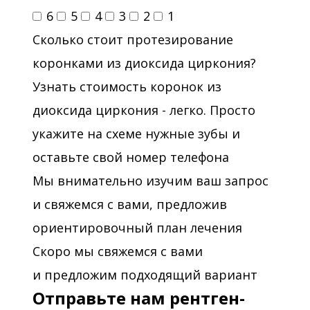
6
5
4
3
2
1
инструментами компании Sybron
Сколько стоит протезирование
Endo” учебный центр Амфодент,
коронками из диоксида циркония?
Санкт-Петербург.
Узнать стоимость коронок из
2010 - «Эстетика фронтальных
диоксида циркония - легко. Просто
реставраций», Санкт-Петербург.
укажите на схеме нужные зубы и
2010 - «Микропротезирование
оставьте свой номер телефона
цельно керамическими
Мы внимательно изучим ваш запрос
реставрациями. Виниры, вкладки,
и свяжемся с вами, предложив
коронки» учебный центр Амфодент,
ориентировочный план лечения
Санкт-Петербург.
Скоро мы свяжемся с вами
и предложим подходящий вариант
2014 - «Эндодонтическое лечение в
Отправьте нам рентген-
сложных клинических случаях.