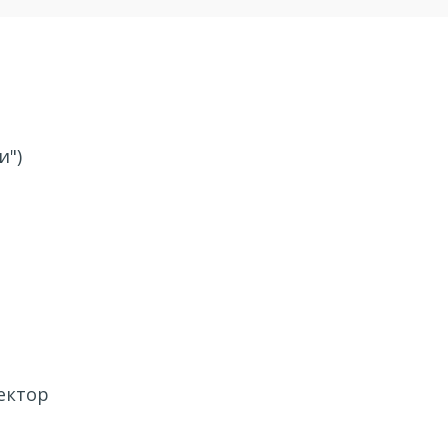
и")
ектор