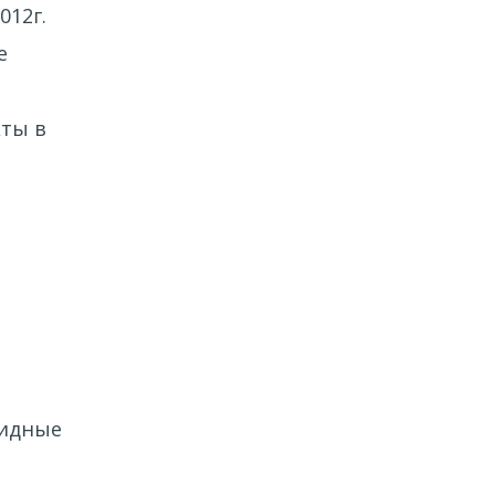
012г.
е
кты в
ридные