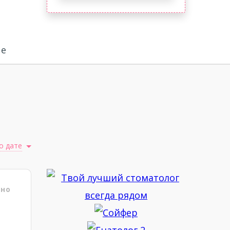
че
о дате
ено