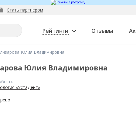
Стать партнером
Рейтинги
Отзывы
Ак
Елизарова Юлия Владимировна
зарова Юлия Владимировна
аботы:
ология «УстаДент»
ирево