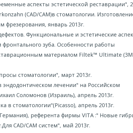
временные аспекты эстетической реставрации", 2
rkonzahn (CAD/CAM)в стоматологии. Изготовлени
м фрезерования, январь 2013г.
 дефектов. Функциональные и эстетические аспе
и фронтального зуба. Особенности работы
аврационным материалом Filtek™ Ultimate (3M
просы стоматологии", март 2013г.
в эндодонтическом лечении" на Российском
хаил Соломонов (Израиль), апрель 2013г.
а в стоматологии"(Picasso), апрель 2013г.
(Германия), референта фирмы VITA :" Новые гиб
y.Для CAD/CAM систем", май 2013г.