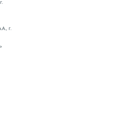
г.
., г.
ь