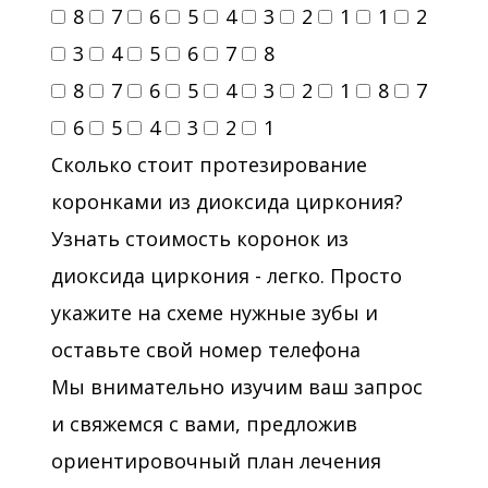
8
7
6
5
4
3
2
1
1
2
3
4
5
6
7
8
8
7
6
5
4
3
2
1
8
7
6
5
4
3
2
1
Сколько стоит протезирование
коронками из диоксида циркония?
Узнать стоимость коронок из
диоксида циркония - легко. Просто
укажите на схеме нужные зубы и
оставьте свой номер телефона
Мы внимательно изучим ваш запрос
и свяжемся с вами, предложив
ориентировочный план лечения