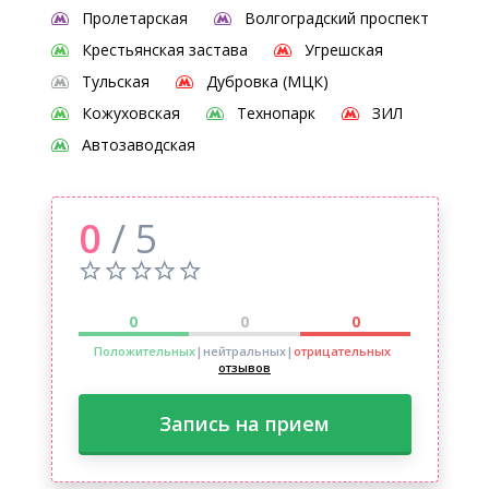
Пролетарская
Волгоградский проспект
Крестьянская застава
Угрешская
Тульская
Дубровка (МЦК)
Кожуховская
Технопарк
ЗИЛ
Автозаводская
0
/ 5
0
0
0
Положительных
|нейтральных
|
отрицательных
отзывов
Запись на прием