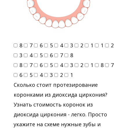
8
7
6
5
4
3
2
1
1
2
3
4
5
6
7
8
8
7
6
5
4
3
2
1
8
7
6
5
4
3
2
1
Сколько стоит протезирование
коронками из диоксида циркония?
Узнать стоимость коронок из
диоксида циркония - легко. Просто
укажите на схеме нужные зубы и