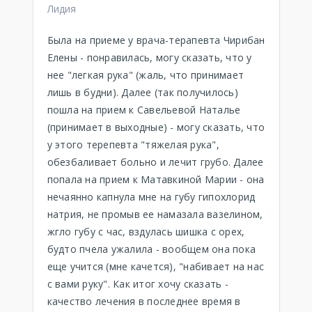
Лидия
Была на приеме у врача-терапевта Чирибан
Елены - понравилась, могу сказать, что у
нее "легкая рука" (жаль, что принимает
лишь в будни). Далее (так получилось)
пошла на прием к Савельевой Наталье
(принимает в выходные) - могу сказать, что
у этого терепевта "тяжелая рука",
обезбаливает больно и лечит грубо. Далее
попала на прием к Матавкиной Марии - она
нечаянно капнула мне на губу гипохлорид
натрия, не промыв ее намазала вазелином,
жгло губу с час, вздулась шишка с орех,
будто пчела ужалила - вообщем она пока
еще учится (мне качется), "набивает на нас
с вами руку". Как итог хочу сказать -
качество лечения в последнее время в