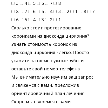
3
4
5
6
7
8
8
7
6
5
4
3
2
1
8
7
6
5
4
3
2
1
Сколько стоит протезирование
коронками из диоксида циркония?
Узнать стоимость коронок из
диоксида циркония - легко. Просто
укажите на схеме нужные зубы и
оставьте свой номер телефона
Мы внимательно изучим ваш запрос
и свяжемся с вами, предложив
ориентировочный план лечения
Скоро мы свяжемся с вами