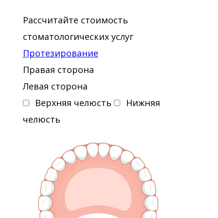
2013 - Курс «Ассистент стоматолога».
Рассчитайте стоимость
«Работа под микроскопом»
стоматологических услуг
2015 - «Современные технологии
Протезирование
нехирургического лечения
Правая сторона
пародонта с использованием
Левая сторона
системы «Вектор»
Верхняя челюсть
Нижняя
челюсть
2015 - «Сестринское дело в
стоматологии»
2017 - «Нехирургическое
пародонтологическое лечение»,
лектор Мариса Ронкати
2018 - «Методика инфильтрации