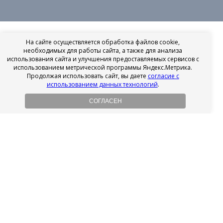
На сайте осуществляется обработка файлов cookie,
необходимых для работы сайта, а также для анализа
использования сайта и улучшения предоставляемых сервисов с
использованием метрической программы Яндекс.Метрика.
Продолжая использовать сайт, вы даете
согласие с
использованием данных технологий
.
СОГЛАСЕН
Рассрочка на имплантацию
Без первоначального взноса!
Подробнее
Осенний ценопад!
Подробнее
Ищешь врача?
Выбери своего стоматолога