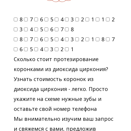
8
7
6
5
4
3
2
1
1
2
3
4
5
6
7
8
8
7
6
5
4
3
2
1
8
7
6
5
4
3
2
1
Сколько стоит протезирование
коронками из диоксида циркония?
Узнать стоимость коронок из
диоксида циркония - легко. Просто
укажите на схеме нужные зубы и
оставьте свой номер телефона
Мы внимательно изучим ваш запрос
и свяжемся с вами, предложив