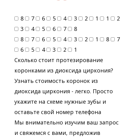
8
7
6
5
4
3
2
1
1
2
3
4
5
6
7
8
8
7
6
5
4
3
2
1
8
7
6
5
4
3
2
1
Сколько стоит протезирование
коронками из диоксида циркония?
Узнать стоимость коронок из
диоксида циркония - легко. Просто
укажите на схеме нужные зубы и
оставьте свой номер телефона
Мы внимательно изучим ваш запрос
и свяжемся с вами, предложив