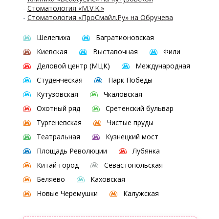
-
Стоматология «M.V.K.»
-
Стоматология «ПроСмайл.Ру» на Обручева
Шелепиха
Багратионовская
Киевская
Выставочная
Фили
Деловой центр (МЦК)
Международная
Студенческая
Парк Победы
Кутузовская
Чкаловская
Охотный ряд
Сретенский бульвар
Тургеневская
Чистые пруды
Театральная
Кузнецкий мост
Площадь Революции
Лубянка
Китай-город
Севастопольская
Беляево
Каховская
Новые Черемушки
Калужская