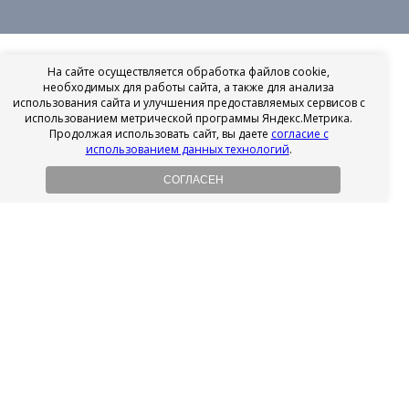
На сайте осуществляется обработка файлов cookie,
необходимых для работы сайта, а также для анализа
использования сайта и улучшения предоставляемых сервисов с
использованием метрической программы Яндекс.Метрика.
Продолжая использовать сайт, вы даете
согласие с
использованием данных технологий
.
СОГЛАСЕН
Рассрочка на имплантацию
Без первоначального взноса!
Подробнее
Осенний ценопад!
Подробнее
Ищешь врача?
Выбери своего стоматолога
Посмотреть рейтинг