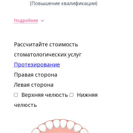
(Повышение квалификации)
Подробнее
Повышение квалификации
2010 - Эндодонтия и реставрация
Рассчитайте стоимость
зубов после эндодонтического
стоматологических услуг
лечения
Протезирование
2013 - Ортопедия на имплантах
Правая сторона
Левая сторона
Верхняя челюсть
Нижняя
челюсть