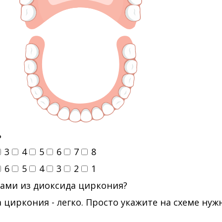
ь
3
4
5
6
7
8
6
5
4
3
2
1
ами из диоксида циркония?
 циркония - легко. Просто укажите на схеме ну