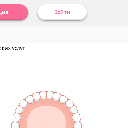
ция
Войти
ких услуг