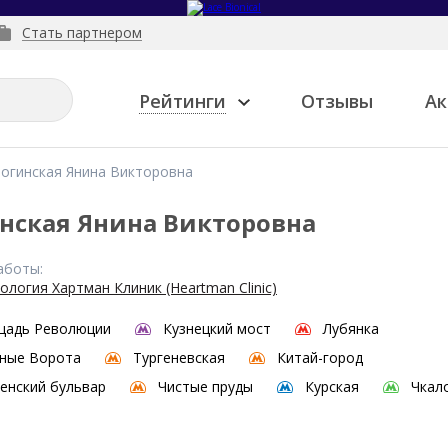
Стать партнером
Рейтинги
Отзывы
Ак
огинская Янина Викторовна
нская Янина Викторовна
аботы:
логия Хартман Клиник (Heartman Clinic)
щадь Революции
Кузнецкий мост
Лубянка
ные Ворота
Тургеневская
Китай-город
енский бульвар
Чистые пруды
Курская
Чкал