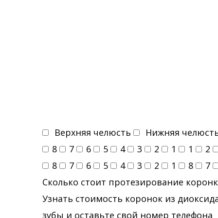
Верхняя челюсть
Нижняя челюст
8
7
6
5
4
3
2
1
1
2
8
7
6
5
4
3
2
1
8
7
Сколько стоит протезирование коронк
Узнать стоимость коронок из диоксида
зубы и оставьте свой номер телефона