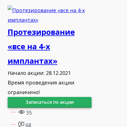
зубного ряда (Zimmer Biomet,
Стамбул).
2016 – Протезирование
Протезирование
металлокерамикой и цирконием.
«все на 4-х
2017 – Эстетика в имплантологии:
цифровой подход.
имплантах»
2022 – All-on-4/All-on-6 при атрофии
Начало акции: 28.12.2021
кости.
Время проведения акции
ограничено!
Записаться по акции
35
68