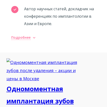
Автор научных статей, докладчик на
конференциях по имплантологии в
Азии и Европе.
Подробнее
Образование:
2005 – Казахский национальный
медицинский университет (Алматы),
стоматологический факультет
(диплом с отличием).
2007 – Казахский национальный
Одномоментная
медицинский университет (Алматы),
имплантация зубов
ординатура по хирургической