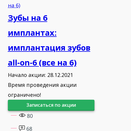
стоматологии.
Зубы на 6
Повышение квалификации:
имплантах:
2008 – Основы имплантологии и
имплантация зубов
костной пластики (Nobel Biocare,
Астана).
all-on-6 (все на 6)
Начало акции: 28.12.2021
2010 – Хирургические аспекты
протезирования на имплантах.
Время проведения акции
ограничено!
2014 – All-on-4: концепция и
Записаться по акции
практика.
80
2015 – All-on-6: восстановление
68