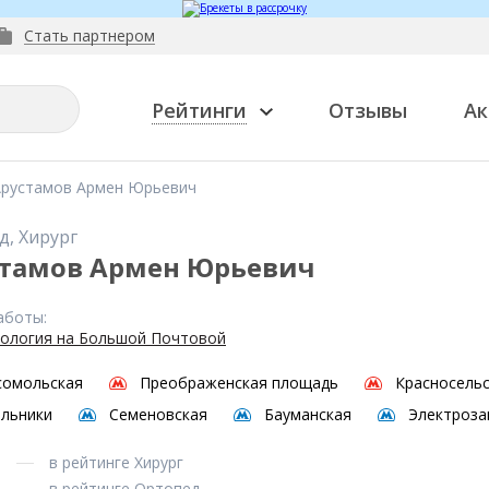
Стать партнером
Рейтинги
Отзывы
Ак
Арустамов Армен Юрьевич
д, Хирург
тамов Армен Юрьевич
аботы:
ология на Большой Почтовой
сомольская
Преображенская площадь
Красносель
льники
Семеновская
Бауманская
Электроза
в рейтинге Хирург
в рейтинге Ортопед