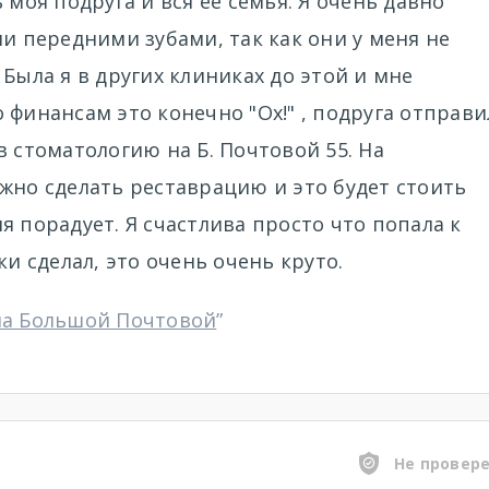
 моя подруга и вся ее семья. Я очень давно
ми передними зубами, так как они у меня не
Была я в других клиниках до этой и мне
 финансам это конечно "Ох!" , подруга отправи
в стоматологию на Б. Почтовой 55. На
жно сделать реставрацию и это будет стоить
я порадует. Я счастлива просто что попала к
ки сделал, это очень очень круто.
на Большой Почтовой
”
Не провер