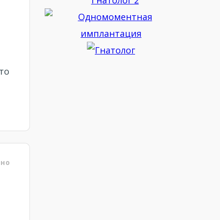
то
ено