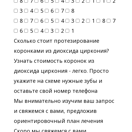
8
7
6
5
4
3
2
1
1
2
3
4
5
6
7
8
8
7
6
5
4
3
2
1
8
7
6
5
4
3
2
1
Сколько стоит протезирование
коронками из диоксида циркония?
Узнать стоимость коронок из
диоксида циркония - легко. Просто
укажите на схеме нужные зубы и
оставьте свой номер телефона
Мы внимательно изучим ваш запрос
и свяжемся с вами, предложив
ориентировочный план лечения
Скоро мы свяжемся с вами