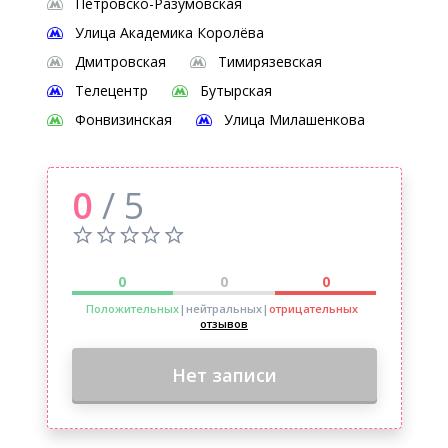
Петровско-Разумовская
Улица Академика Королёва
Дмитровская
Тимирязевская
Телецентр
Бутырская
Фонвизинская
Улица Милашенкова
0
/ 5
0
0
0
Положительных
|нейтральных
|
отрицательных
отзывов
Нет записи