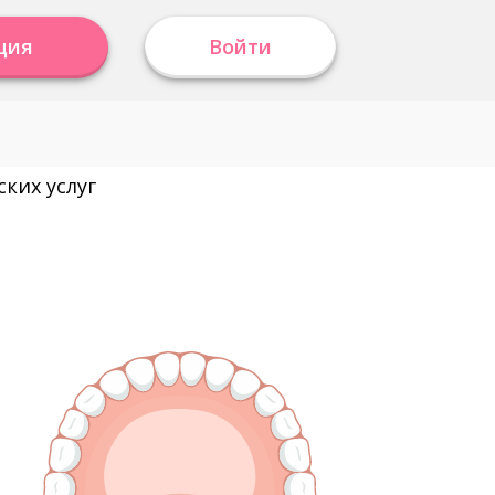
ция
Войти
ких услуг