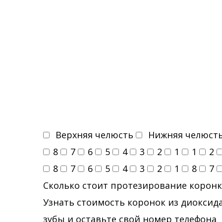
Верхняя челюсть
Нижняя челюст
8
7
6
5
4
3
2
1
1
2
8
7
6
5
4
3
2
1
8
7
Сколько стоит протезирование коронк
Узнать стоимость коронок из диоксида
зубы и оставьте свой номер телефона