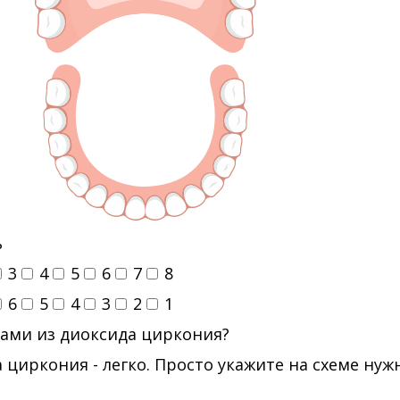
ь
3
4
5
6
7
8
6
5
4
3
2
1
ами из диоксида циркония?
 циркония - легко. Просто укажите на схеме ну