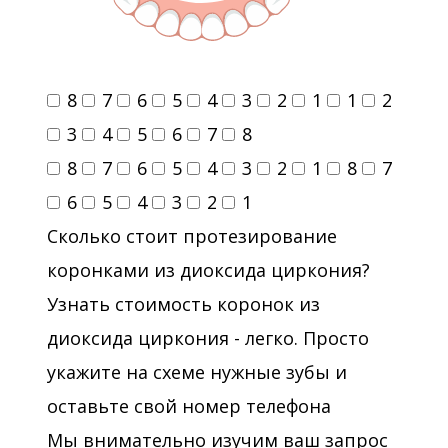
8
7
6
5
4
3
2
1
1
2
3
4
5
6
7
8
8
7
6
5
4
3
2
1
8
7
6
5
4
3
2
1
Сколько стоит протезирование
коронками из диоксида циркония?
Узнать стоимость коронок из
диоксида циркония - легко. Просто
укажите на схеме нужные зубы и
оставьте свой номер телефона
Мы внимательно изучим ваш запрос