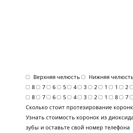
Верхняя челюсть
Нижняя челюст
8
7
6
5
4
3
2
1
1
2
8
7
6
5
4
3
2
1
8
7
Сколько стоит протезирование коронк
Узнать стоимость коронок из диоксида
зубы и оставьте свой номер телефона