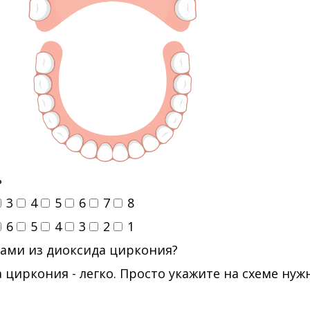
ь
3
4
5
6
7
8
6
5
4
3
2
1
ами из диоксида циркония?
 циркония - легко. Просто укажите на схеме ну