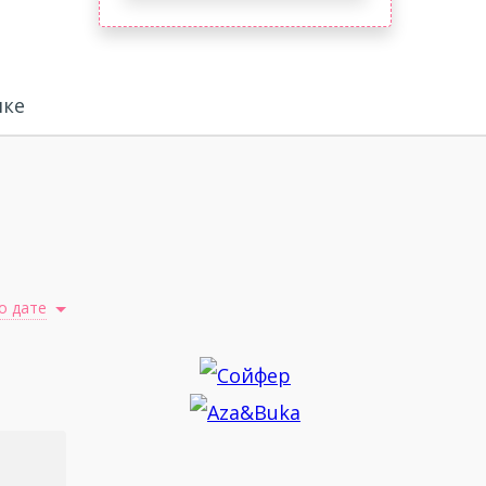
ике
о дате