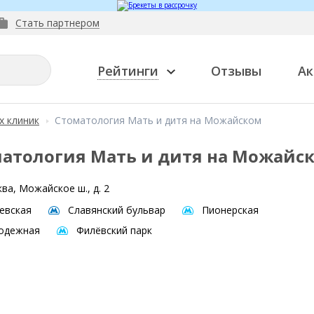
Стать партнером
Рейтинги
Отзывы
Ак
х клиник
Стоматология Мать и дитя на Можайском
атология Мать и дитя на Можайс
ва, Можайское ш., д. 2
евская
Славянский бульвар
Пионерская
одежная
Филёвский парк