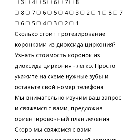
3
4
5
6
7
8
8
7
6
5
4
3
2
1
8
7
6
5
4
3
2
1
Сколько стоит протезирование
коронками из диоксида циркония?
Узнать стоимость коронок из
диоксида циркония - легко. Просто
укажите на схеме нужные зубы и
оставьте свой номер телефона
Мы внимательно изучим ваш запрос
и свяжемся с вами, предложив
ориентировочный план лечения
Скоро мы свяжемся с вами