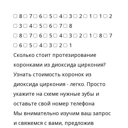
8
7
6
5
4
3
2
1
1
2
3
4
5
6
7
8
8
7
6
5
4
3
2
1
8
7
6
5
4
3
2
1
Сколько стоит протезирование
коронками из диоксида циркония?
Узнать стоимость коронок из
диоксида циркония - легко. Просто
укажите на схеме нужные зубы и
оставьте свой номер телефона
Мы внимательно изучим ваш запрос
и свяжемся с вами, предложив