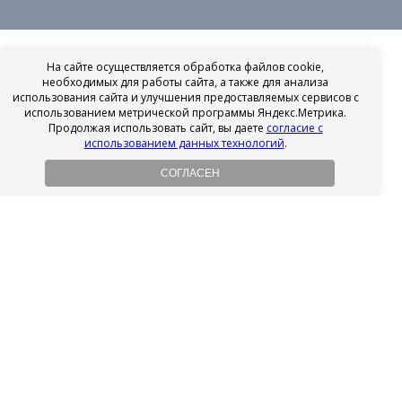
На сайте осуществляется обработка файлов cookie,
необходимых для работы сайта, а также для анализа
использования сайта и улучшения предоставляемых сервисов с
использованием метрической программы Яндекс.Метрика.
Продолжая использовать сайт, вы даете
согласие с
использованием данных технологий
.
СОГЛАСЕН
Рассрочка на имплантацию
Без первоначального взноса!
Подробнее
Осенний ценопад!
Подробнее
Ищешь врача?
Выбери своего стоматолога
Посмотреть рейтинг