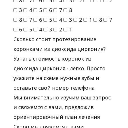
8
7
6
5
4
3
2
1
1
2
3
4
5
6
7
8
8
7
6
5
4
3
2
1
8
7
6
5
4
3
2
1
Сколько стоит протезирование
коронками из диоксида циркония?
Узнать стоимость коронок из
диоксида циркония - легко. Просто
укажите на схеме нужные зубы и
оставьте свой номер телефона
Мы внимательно изучим ваш запрос
и свяжемся с вами, предложив
ориентировочный план лечения
Скоро мы свяжемся с вами