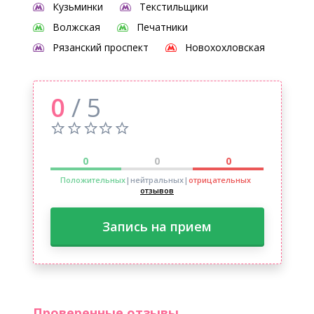
Кузьминки
Текстильщики
Волжская
Печатники
Рязанский проспект
Новохохловская
0
/ 5
0
0
0
Положительных
|нейтральных
|
отрицательных
отзывов
Запись на прием
Проверенные отзывы