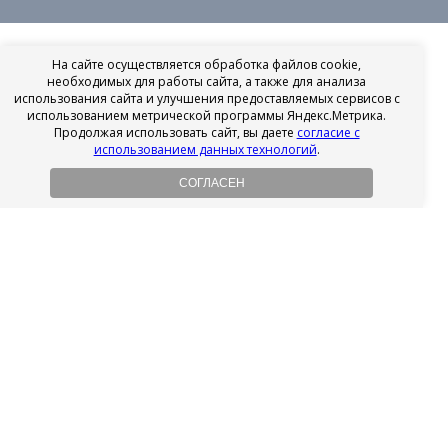
На сайте осуществляется обработка файлов cookie,
необходимых для работы сайта, а также для анализа
использования сайта и улучшения предоставляемых сервисов с
использованием метрической программы Яндекс.Метрика.
Продолжая использовать сайт, вы даете
согласие с
использованием данных технологий
.
СОГЛАСЕН
Рассрочка на имплантацию
Без первоначального взноса!
Подробнее
Осенний ценопад!
Подробнее
Ищешь врача?
Выбери своего стоматолога
Посмотреть рейтинг