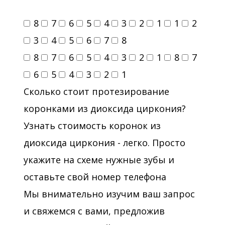
8
7
6
5
4
3
2
1
1
2
3
4
5
6
7
8
8
7
6
5
4
3
2
1
8
7
6
5
4
3
2
1
Сколько стоит протезирование
коронками из диоксида циркония?
Узнать стоимость коронок из
диоксида циркония - легко. Просто
укажите на схеме нужные зубы и
оставьте свой номер телефона
Мы внимательно изучим ваш запрос
и свяжемся с вами, предложив