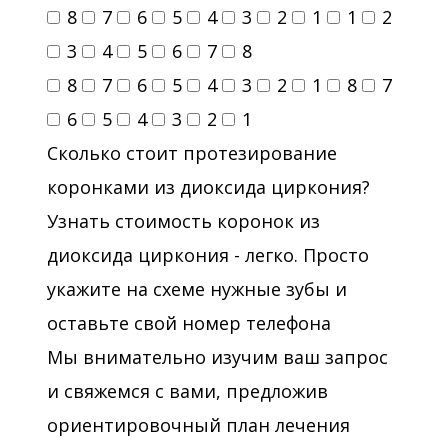
8
7
6
5
4
3
2
1
1
2
3
4
5
6
7
8
8
7
6
5
4
3
2
1
8
7
6
5
4
3
2
1
Сколько стоит протезирование
коронками из диоксида циркония?
Узнать стоимость коронок из
диоксида циркония - легко. Просто
укажите на схеме нужные зубы и
оставьте свой номер телефона
Мы внимательно изучим ваш запрос
и свяжемся с вами, предложив
ориентировочный план лечения