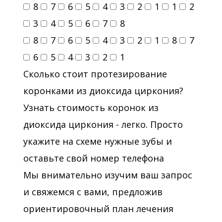
8
7
6
5
4
3
2
1
1
2
3
4
5
6
7
8
8
7
6
5
4
3
2
1
8
7
6
5
4
3
2
1
Сколько стоит протезирование
коронками из диоксида циркония?
Узнать стоимость коронок из
диоксида циркония - легко. Просто
укажите на схеме нужные зубы и
оставьте свой номер телефона
Мы внимательно изучим ваш запрос
и свяжемся с вами, предложив
ориентировочный план лечения