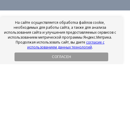
На сайте осуществляется обработка файлов cookie,
необходимых для работы сайта, а также для анализа
использования сайта и улучшения предоставляемых сервисов с
использованием метрической программы Яндекс.Метрика.
Продолжая использовать сайт, вы даете
согласие с
использованием данных технологий
.
СОГЛАСЕН
Рассрочка на имплантацию
Без первоначального взноса!
Подробнее
Осенний ценопад!
Подробнее
Ищешь врача?
Выбери своего стоматолога
Посмотреть рейтинг