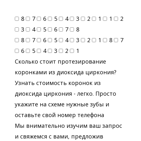
8
7
6
5
4
3
2
1
1
2
3
4
5
6
7
8
8
7
6
5
4
3
2
1
8
7
6
5
4
3
2
1
Сколько стоит протезирование
коронками из диоксида циркония?
Узнать стоимость коронок из
диоксида циркония - легко. Просто
укажите на схеме нужные зубы и
оставьте свой номер телефона
Мы внимательно изучим ваш запрос
и свяжемся с вами, предложив