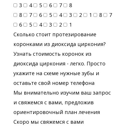
3
4
5
6
7
8
8
7
6
5
4
3
2
1
8
7
6
5
4
3
2
1
Сколько стоит протезирование
коронками из диоксида циркония?
Узнать стоимость коронок из
диоксида циркония - легко. Просто
укажите на схеме нужные зубы и
оставьте свой номер телефона
Мы внимательно изучим ваш запрос
и свяжемся с вами, предложив
ориентировочный план лечения
Скоро мы свяжемся с вами