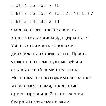
3
4
5
6
7
8
8
7
6
5
4
3
2
1
8
7
6
5
4
3
2
1
Сколько стоит протезирование
коронками из диоксида циркония?
Узнать стоимость коронок из
диоксида циркония - легко. Просто
укажите на схеме нужные зубы и
оставьте свой номер телефона
Мы внимательно изучим ваш запрос
и свяжемся с вами, предложив
ориентировочный план лечения
Скоро мы свяжемся с вами