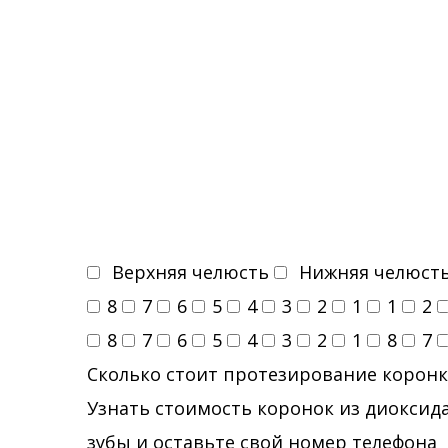
Верхняя челюсть
Нижняя челюст
8
7
6
5
4
3
2
1
1
2
8
7
6
5
4
3
2
1
8
7
Сколько стоит протезирование коронк
Узнать стоимость коронок из диоксида
зубы и оставьте свой номер телефона