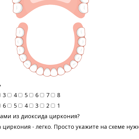
ь
3
4
5
6
7
8
6
5
4
3
2
1
ами из диоксида циркония?
 циркония - легко. Просто укажите на схеме ну