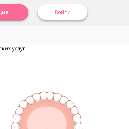
ция
Войти
ких услуг