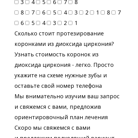
3
4
5
6
7
8
8
7
6
5
4
3
2
1
8
7
6
5
4
3
2
1
Сколько стоит протезирование
коронками из диоксида циркония?
Узнать стоимость коронок из
диоксида циркония - легко. Просто
укажите на схеме нужные зубы и
оставьте свой номер телефона
Мы внимательно изучим ваш запрос
и свяжемся с вами, предложив
ориентировочный план лечения
Скоро мы свяжемся с вами