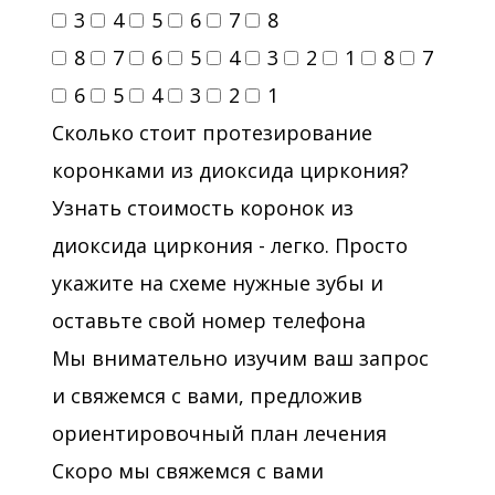
3
4
5
6
7
8
8
7
6
5
4
3
2
1
8
7
6
5
4
3
2
1
Сколько стоит протезирование
коронками из диоксида циркония?
Узнать стоимость коронок из
диоксида циркония - легко. Просто
укажите на схеме нужные зубы и
оставьте свой номер телефона
Мы внимательно изучим ваш запрос
и свяжемся с вами, предложив
ориентировочный план лечения
Скоро мы свяжемся с вами