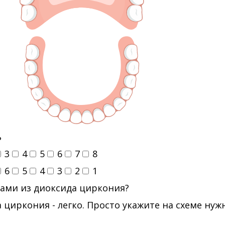
ь
3
4
5
6
7
8
6
5
4
3
2
1
ами из диоксида циркония?
 циркония - легко. Просто укажите на схеме ну