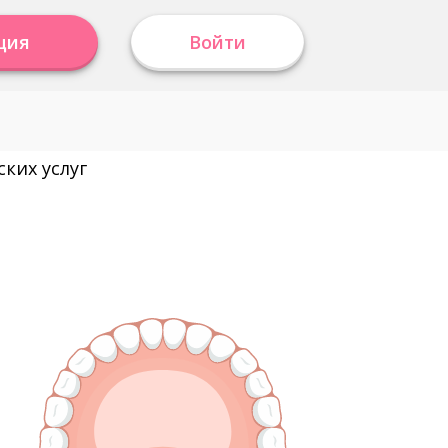
ция
Войти
ких услуг