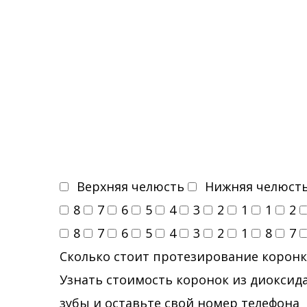
Верхняя челюсть
Нижняя челюст
8
7
6
5
4
3
2
1
1
2
8
7
6
5
4
3
2
1
8
7
Сколько стоит протезирование коронк
Узнать стоимость коронок из диоксида
зубы и оставьте свой номер телефона