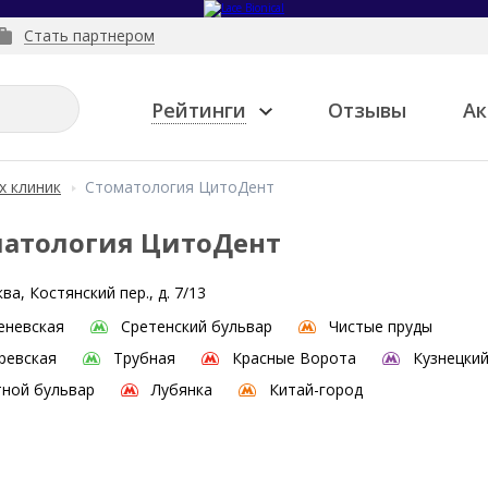
Стать партнером
Рейтинги
Отзывы
Ак
х клиник
Стоматология ЦитоДент
атология ЦитоДент
ва, Костянский пер., д. 7/13
еневская
Сретенский бульвар
Чистые пруды
ревская
Трубная
Красные Ворота
Кузнецки
ной бульвар
Лубянка
Китай-город