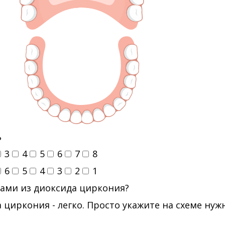
ь
3
4
5
6
7
8
6
5
4
3
2
1
ами из диоксида циркония?
 циркония - легко. Просто укажите на схеме ну