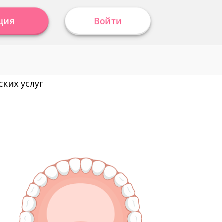
ция
Войти
ких услуг