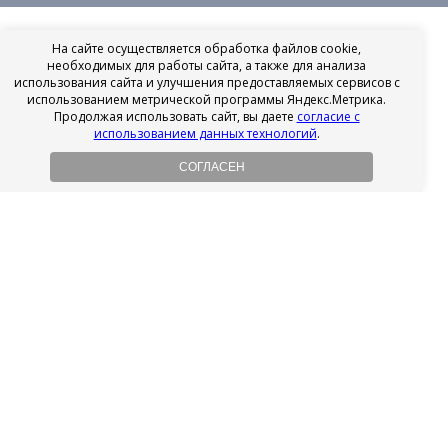
На сайте осуществляется обработка файлов cookie,
необходимых для работы сайта, а также для анализа
использования сайта и улучшения предоставляемых сервисов с
использованием метрической программы Яндекс.Метрика.
Продолжая использовать сайт, вы даете
согласие с
использованием данных технологий
.
СОГЛАСЕН
Рассрочка на имплантацию
Без первоначального взноса!
Подробнее
Осенний ценопад!
Подробнее
Ищешь врача?
Выбери своего стоматолога
Посмотреть рейтинг