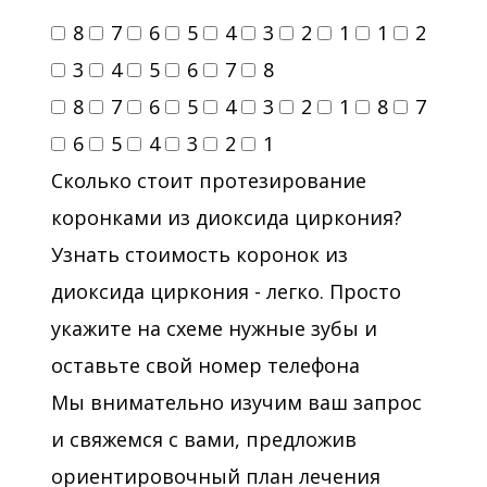
8
7
6
5
4
3
2
1
1
2
3
4
5
6
7
8
8
7
6
5
4
3
2
1
8
7
6
5
4
3
2
1
Сколько стоит протезирование
коронками из диоксида циркония?
Узнать стоимость коронок из
диоксида циркония - легко. Просто
укажите на схеме нужные зубы и
оставьте свой номер телефона
Мы внимательно изучим ваш запрос
и свяжемся с вами, предложив
ориентировочный план лечения