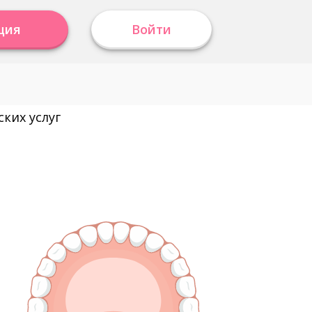
ция
Войти
ких услуг