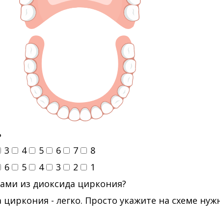
ь
3
4
5
6
7
8
6
5
4
3
2
1
ами из диоксида циркония?
 циркония - легко. Просто укажите на схеме ну