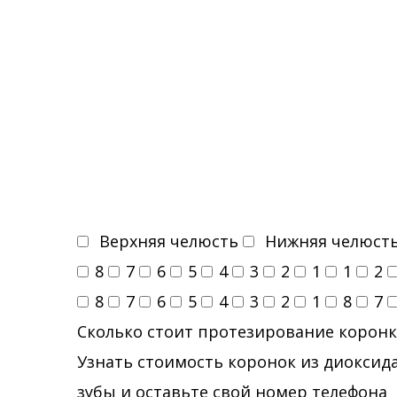
Верхняя челюсть
Нижняя челюст
8
7
6
5
4
3
2
1
1
2
8
7
6
5
4
3
2
1
8
7
Сколько стоит протезирование коронк
Узнать стоимость коронок из диоксида
зубы и оставьте свой номер телефона