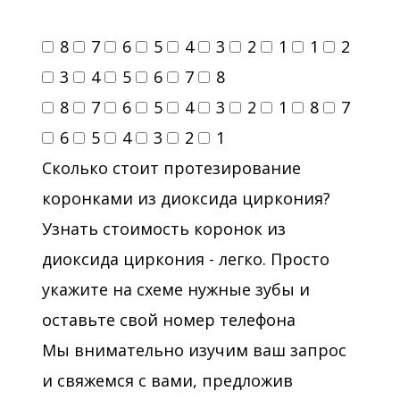
8
7
6
5
4
3
2
1
1
2
3
4
5
6
7
8
8
7
6
5
4
3
2
1
8
7
6
5
4
3
2
1
Сколько стоит протезирование
коронками из диоксида циркония?
Узнать стоимость коронок из
диоксида циркония - легко. Просто
укажите на схеме нужные зубы и
оставьте свой номер телефона
Мы внимательно изучим ваш запрос
и свяжемся с вами, предложив