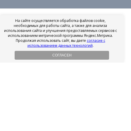
На сайте осуществляется обработка файлов cookie,
необходимых для работы сайта, а также для анализа
использования сайта и улучшения предоставляемых сервисов с
использованием метрической программы Яндекс.Метрика.
Продолжая использовать сайт, вы даете
согласие с
использованием данных технологий
.
СОГЛАСЕН
Рассрочка на имплантацию
Без первоначального взноса!
Подробнее
Осенний ценопад!
Подробнее
Ищешь врача?
Выбери своего стоматолога
Посмотреть рейтинг