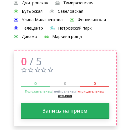
Дмитровская
Тимирязевская
Бутырская
Савёловская
Улица Милашенкова
Фонвизинская
Телецентр
Петровский парк
Динамо
Марьина роща
0
/ 5
0
0
0
Положительных
|нейтральных
|
отрицательных
отзывов
Запись на прием