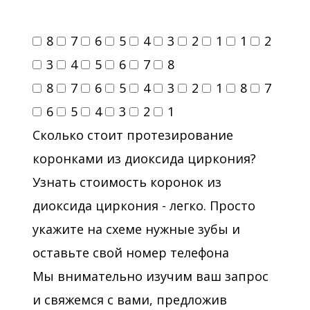
8
7
6
5
4
3
2
1
1
2
3
4
5
6
7
8
8
7
6
5
4
3
2
1
8
7
6
5
4
3
2
1
Сколько стоит протезирование
коронками из диоксида циркония?
Узнать стоимость коронок из
диоксида циркония - легко. Просто
укажите на схеме нужные зубы и
оставьте свой номер телефона
Мы внимательно изучим ваш запрос
и свяжемся с вами, предложив