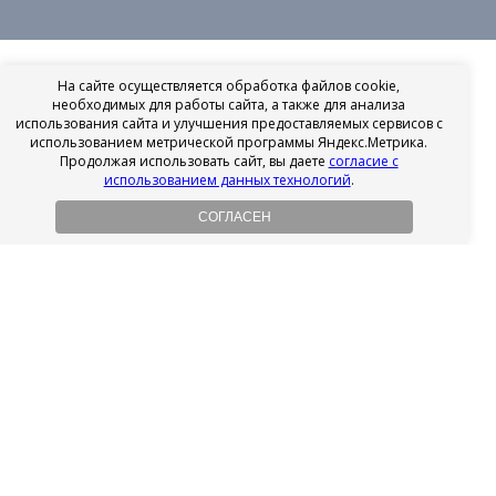
На сайте осуществляется обработка файлов cookie,
необходимых для работы сайта, а также для анализа
использования сайта и улучшения предоставляемых сервисов с
использованием метрической программы Яндекс.Метрика.
Продолжая использовать сайт, вы даете
согласие с
использованием данных технологий
.
СОГЛАСЕН
Рассрочка на имплантацию
Без первоначального взноса!
Подробнее
Осенний ценопад!
Подробнее
Ищешь врача?
Выбери своего стоматолога
Посмотреть рейтинг