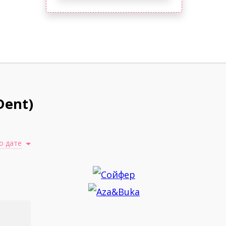
Dent)
о дате