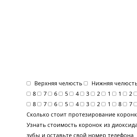
Верхняя челюсть
Нижняя челюст
8
7
6
5
4
3
2
1
1
2
8
7
6
5
4
3
2
1
8
7
Сколько стоит протезирование коронк
Узнать стоимость коронок из диоксида
зубы и оставьте свой номер телефона