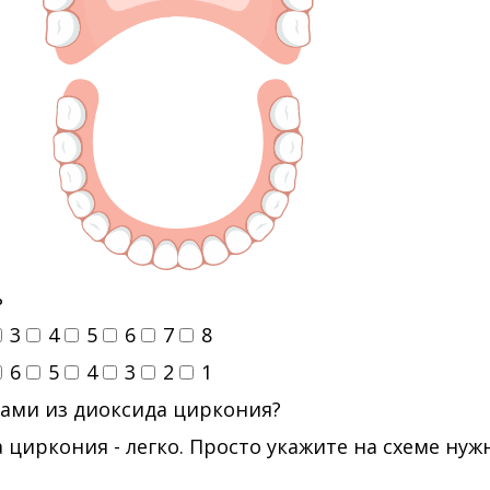
ь
3
4
5
6
7
8
6
5
4
3
2
1
ами из диоксида циркония?
 циркония - легко. Просто укажите на схеме ну