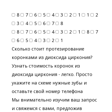
8
7
6
5
4
3
2
1
1
2
3
4
5
6
7
8
8
7
6
5
4
3
2
1
8
7
6
5
4
3
2
1
Сколько стоит протезирование
коронками из диоксида циркония?
Узнать стоимость коронок из
диоксида циркония - легко. Просто
укажите на схеме нужные зубы и
оставьте свой номер телефона
Мы внимательно изучим ваш запрос
и свяжемся с вами, предложив