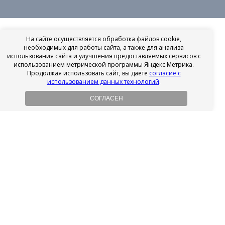
На сайте осуществляется обработка файлов cookie,
необходимых для работы сайта, а также для анализа
использования сайта и улучшения предоставляемых сервисов с
использованием метрической программы Яндекс.Метрика.
Продолжая использовать сайт, вы даете
согласие с
использованием данных технологий
.
СОГЛАСЕН
Рассрочка на имплантацию
Без первоначального взноса!
Подробнее
Осенний ценопад!
Подробнее
Ищешь врача?
Выбери своего стоматолога
Посмотреть рейтинг