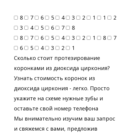
8
7
6
5
4
3
2
1
1
2
3
4
5
6
7
8
8
7
6
5
4
3
2
1
8
7
6
5
4
3
2
1
Сколько стоит протезирование
коронками из диоксида циркония?
Узнать стоимость коронок из
диоксида циркония - легко. Просто
укажите на схеме нужные зубы и
оставьте свой номер телефона
Мы внимательно изучим ваш запрос
и свяжемся с вами, предложив