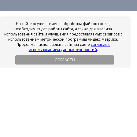
На сайте осуществляется обработка файлов cookie,
необходимых для работы сайта, а также для анализа
использования сайта и улучшения предоставляемых сервисов с
использованием метрической программы Яндекс.Метрика.
Продолжая использовать сайт, вы даете
согласие с
использованием данных технологий
.
СОГЛАСЕН
Рассрочка на имплантацию
Без первоначального взноса!
Подробнее
Осенний ценопад!
Подробнее
Ищешь врача?
Выбери своего стоматолога
Посмотреть рейтинг