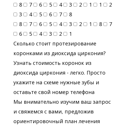
8
7
6
5
4
3
2
1
1
2
3
4
5
6
7
8
8
7
6
5
4
3
2
1
8
7
6
5
4
3
2
1
Сколько стоит протезирование
коронками из диоксида циркония?
Узнать стоимость коронок из
диоксида циркония - легко. Просто
укажите на схеме нужные зубы и
оставьте свой номер телефона
Мы внимательно изучим ваш запрос
и свяжемся с вами, предложив
ориентировочный план лечения