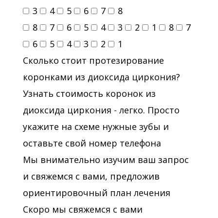
3
4
5
6
7
8
8
7
6
5
4
3
2
1
8
7
6
5
4
3
2
1
Сколько стоит протезирование
коронками из диоксида циркония?
Узнать стоимость коронок из
диоксида циркония - легко. Просто
укажите на схеме нужные зубы и
оставьте свой номер телефона
Мы внимательно изучим ваш запрос
и свяжемся с вами, предложив
ориентировочный план лечения
Скоро мы свяжемся с вами