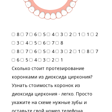
8
7
6
5
4
3
2
1
1
2
3
4
5
6
7
8
8
7
6
5
4
3
2
1
8
7
6
5
4
3
2
1
Сколько стоит протезирование
коронками из диоксида циркония?
Узнать стоимость коронок из
диоксида циркония - легко. Просто
укажите на схеме нужные зубы и
оставьте свой номер телефона