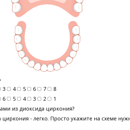
ь
3
4
5
6
7
8
6
5
4
3
2
1
ами из диоксида циркония?
 циркония - легко. Просто укажите на схеме ну