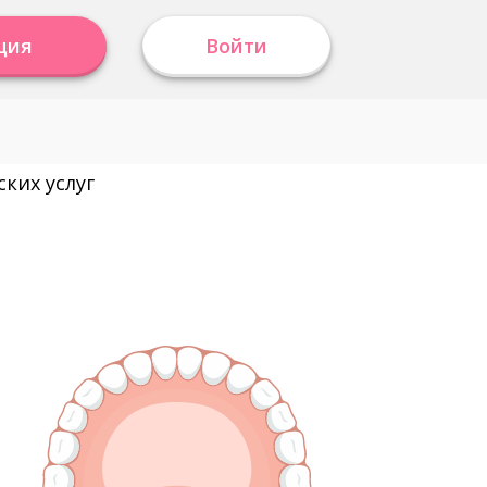
ция
Войти
ких услуг