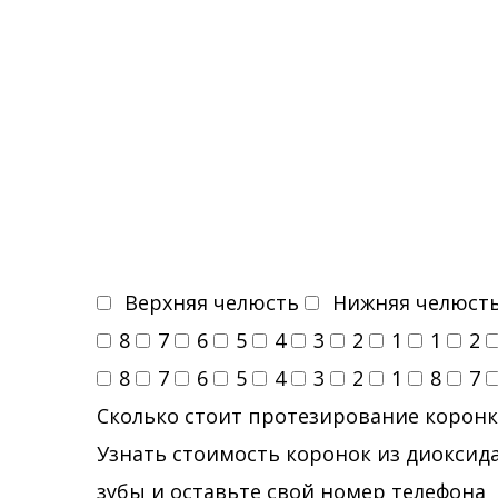
Верхняя челюсть
Нижняя челюст
8
7
6
5
4
3
2
1
1
2
8
7
6
5
4
3
2
1
8
7
Сколько стоит протезирование коронк
Узнать стоимость коронок из диоксида
зубы и оставьте свой номер телефона