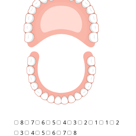
8
7
6
5
4
3
2
1
1
2
3
4
5
6
7
8