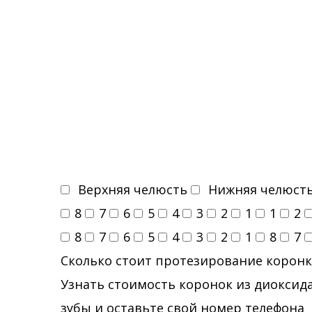
Верхняя челюсть
Нижняя челюст
8
7
6
5
4
3
2
1
1
2
8
7
6
5
4
3
2
1
8
7
Сколько стоит протезирование коронк
Узнать стоимость коронок из диоксида
зубы и оставьте свой номер телефона