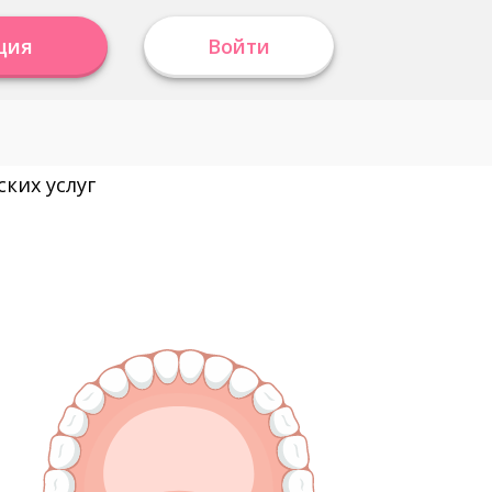
ция
Войти
ких услуг