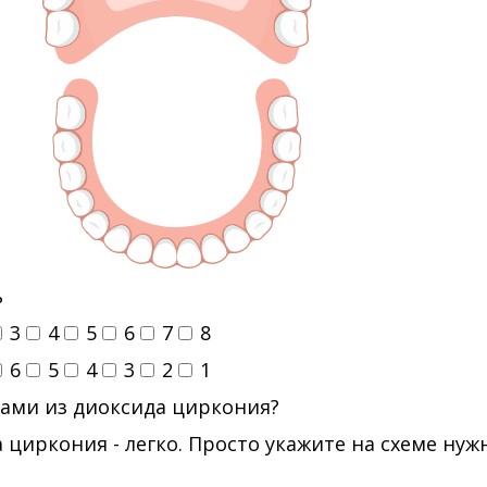
ь
3
4
5
6
7
8
6
5
4
3
2
1
ами из диоксида циркония?
 циркония - легко. Просто укажите на схеме ну