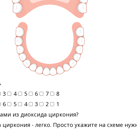
ь
3
4
5
6
7
8
6
5
4
3
2
1
ами из диоксида циркония?
 циркония - легко. Просто укажите на схеме ну