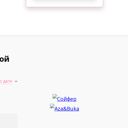
ой
о дате