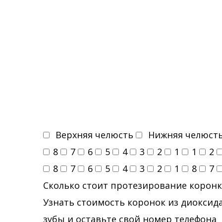
Верхняя челюсть
Нижняя челюст
8
7
6
5
4
3
2
1
1
2
8
7
6
5
4
3
2
1
8
7
Сколько стоит протезирование коронк
Узнать стоимость коронок из диоксида
зубы и оставьте свой номер телефона