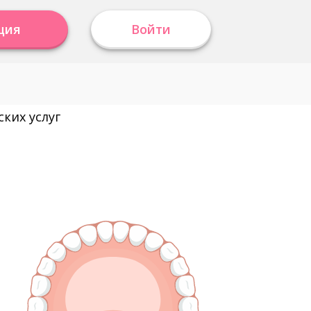
ция
Войти
ких услуг