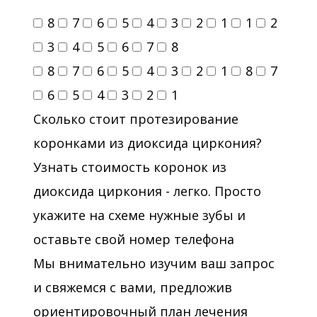
8
7
6
5
4
3
2
1
1
2
3
4
5
6
7
8
8
7
6
5
4
3
2
1
8
7
6
5
4
3
2
1
Сколько стоит протезирование
коронками из диоксида циркония?
Узнать стоимость коронок из
диоксида циркония - легко. Просто
укажите на схеме нужные зубы и
оставьте свой номер телефона
Мы внимательно изучим ваш запрос
и свяжемся с вами, предложив
ориентировочный план лечения