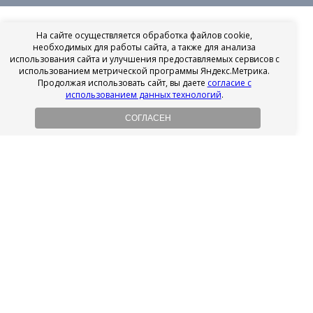
На сайте осуществляется обработка файлов cookie,
необходимых для работы сайта, а также для анализа
использования сайта и улучшения предоставляемых сервисов с
использованием метрической программы Яндекс.Метрика.
Продолжая использовать сайт, вы даете
согласие с
использованием данных технологий
.
СОГЛАСЕН
Рассрочка на имплантацию
Без первоначального взноса!
Подробнее
Осенний ценопад!
Подробнее
Ищешь врача?
Выбери своего стоматолога
Посмотреть рейтинг